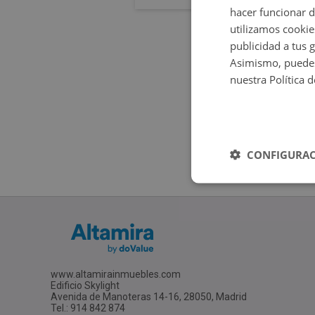
hacer funcionar 
utilizamos cookie
publicidad a tus 
Asimismo, puedes
nuestra Política 
CONFIGURAC
www.altamirainmuebles.com
Edificio Skylight
Avenida de Manoteras 14-16, 28050, Madrid
Tel.: 914 842 874