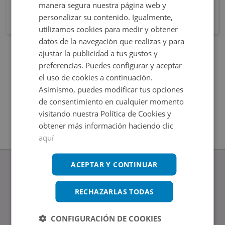
manera segura nuestra página web y
personalizar su contenido. Igualmente,
utilizamos cookies para medir y obtener
datos de la navegación que realizas y para
ajustar la publicidad a tus gustos y
preferencias. Puedes configurar y aceptar
el uso de cookies a continuación.
Asimismo, puedes modificar tus opciones
de consentimiento en cualquier momento
visitando nuestra Política de Cookies y
obtener más información haciendo clic
aquí
ACEPTAR Y CONTINUAR
RECHAZARLAS TODAS
www.altamirainmuebles.com
Edificio Skylight
CONFIGURACIÓN DE COOKIES
Avenida de Manoteras 14-16, 28050, Madrid