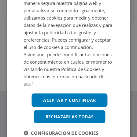
manera segura nuestra página web y
personalizar su contenido. Igualmente,
utilizamos cookies para medir y obtener
datos de la navegación que realizas y para
ajustar la publicidad a tus gustos y
preferencias. Puedes configurar y aceptar
el uso de cookies a continuación.
Asimismo, puedes modificar tus opciones
de consentimiento en cualquier momento
visitando nuestra Política de Cookies y
obtener más información haciendo clic
aquí
ACEPTAR Y CONTINUAR
RECHAZARLAS TODAS
www.altamirainmuebles.com
Edificio Skylight
CONFIGURACIÓN DE COOKIES
Avenida de Manoteras 14-16, 28050, Madrid