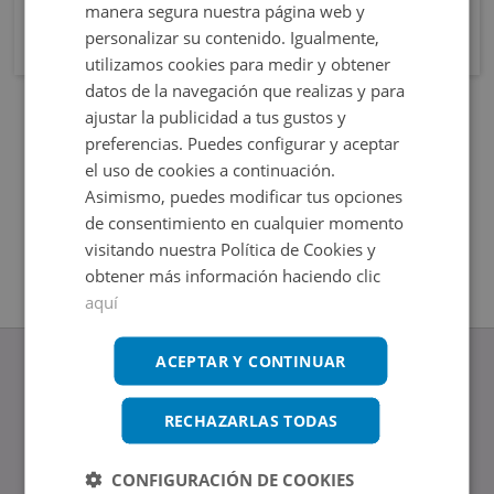
manera segura nuestra página web y
personalizar su contenido. Igualmente,
utilizamos cookies para medir y obtener
datos de la navegación que realizas y para
ajustar la publicidad a tus gustos y
preferencias. Puedes configurar y aceptar
el uso de cookies a continuación.
Asimismo, puedes modificar tus opciones
de consentimiento en cualquier momento
visitando nuestra Política de Cookies y
obtener más información haciendo clic
aquí
ACEPTAR Y CONTINUAR
RECHAZARLAS TODAS
www.altamirainmuebles.com
Edificio Skylight
CONFIGURACIÓN DE COOKIES
Avenida de Manoteras 14-16, 28050, Madrid