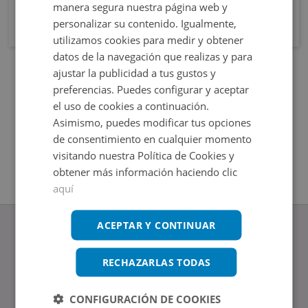
manera segura nuestra página web y
personalizar su contenido. Igualmente,
utilizamos cookies para medir y obtener
datos de la navegación que realizas y para
ajustar la publicidad a tus gustos y
preferencias. Puedes configurar y aceptar
el uso de cookies a continuación.
Asimismo, puedes modificar tus opciones
de consentimiento en cualquier momento
visitando nuestra Política de Cookies y
obtener más información haciendo clic
aquí
ACEPTAR Y CONTINUAR
RECHAZARLAS TODAS
www.altamirainmuebles.com
Edificio Skylight
CONFIGURACIÓN DE COOKIES
Avenida de Manoteras 14-16, 28050, Madrid