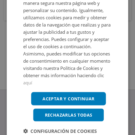
manera segura nuestra página web y
personalizar su contenido. Igualmente,
utilizamos cookies para medir y obtener
datos de la navegación que realizas y para
ajustar la publicidad a tus gustos y
preferencias. Puedes configurar y aceptar
el uso de cookies a continuación.
Asimismo, puedes modificar tus opciones
de consentimiento en cualquier momento
visitando nuestra Política de Cookies y
obtener más información haciendo clic
aquí
ACEPTAR Y CONTINUAR
RECHAZARLAS TODAS
www.altamirainmuebles.com
Edificio Skylight
CONFIGURACIÓN DE COOKIES
Avenida de Manoteras 14-16, 28050, Madrid