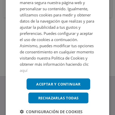
manera segura nuestra página web y
personalizar su contenido. Igualmente,
utilizamos cookies para medir y obtener
datos de la navegación que realizas y para
ajustar la publicidad a tus gustos y
preferencias. Puedes configurar y aceptar
el uso de cookies a continuación.
Asimismo, puedes modificar tus opciones
de consentimiento en cualquier momento
visitando nuestra Política de Cookies y
obtener más información haciendo clic
aquí
ACEPTAR Y CONTINUAR
RECHAZARLAS TODAS
www.altamirainmuebles.com
Edificio Skylight
CONFIGURACIÓN DE COOKIES
Avenida de Manoteras 14-16, 28050, Madrid