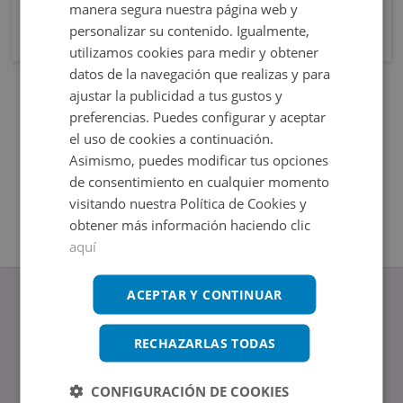
manera segura nuestra página web y
personalizar su contenido. Igualmente,
utilizamos cookies para medir y obtener
datos de la navegación que realizas y para
ajustar la publicidad a tus gustos y
preferencias. Puedes configurar y aceptar
el uso de cookies a continuación.
Asimismo, puedes modificar tus opciones
de consentimiento en cualquier momento
visitando nuestra Política de Cookies y
obtener más información haciendo clic
aquí
ACEPTAR Y CONTINUAR
RECHAZARLAS TODAS
www.altamirainmuebles.com
Edificio Skylight
CONFIGURACIÓN DE COOKIES
Avenida de Manoteras 14-16, 28050, Madrid