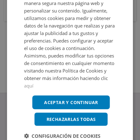
manera segura nuestra página web y
personalizar su contenido. Igualmente,
utilizamos cookies para medir y obtener
datos de la navegación que realizas y para
ajustar la publicidad a tus gustos y
preferencias. Puedes configurar y aceptar
el uso de cookies a continuación.
Asimismo, puedes modificar tus opciones
de consentimiento en cualquier momento
visitando nuestra Política de Cookies y
obtener más información haciendo clic
aquí
ACEPTAR Y CONTINUAR
RECHAZARLAS TODAS
www.altamirainmuebles.com
Edificio Skylight
CONFIGURACIÓN DE COOKIES
Avenida de Manoteras 14-16, 28050, Madrid