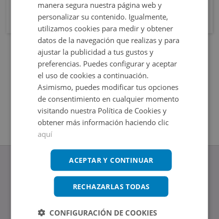
manera segura nuestra página web y
personalizar su contenido. Igualmente,
utilizamos cookies para medir y obtener
datos de la navegación que realizas y para
ajustar la publicidad a tus gustos y
preferencias. Puedes configurar y aceptar
el uso de cookies a continuación.
Asimismo, puedes modificar tus opciones
de consentimiento en cualquier momento
visitando nuestra Política de Cookies y
obtener más información haciendo clic
aquí
ACEPTAR Y CONTINUAR
RECHAZARLAS TODAS
www.altamirainmuebles.com
Edificio Skylight
CONFIGURACIÓN DE COOKIES
Avenida de Manoteras 14-16, 28050, Madrid