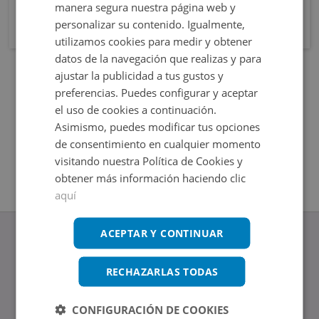
manera segura nuestra página web y
personalizar su contenido. Igualmente,
utilizamos cookies para medir y obtener
datos de la navegación que realizas y para
ajustar la publicidad a tus gustos y
preferencias. Puedes configurar y aceptar
el uso de cookies a continuación.
Asimismo, puedes modificar tus opciones
de consentimiento en cualquier momento
visitando nuestra Política de Cookies y
obtener más información haciendo clic
aquí
ACEPTAR Y CONTINUAR
RECHAZARLAS TODAS
www.altamirainmuebles.com
Edificio Skylight
CONFIGURACIÓN DE COOKIES
Avenida de Manoteras 14-16, 28050, Madrid