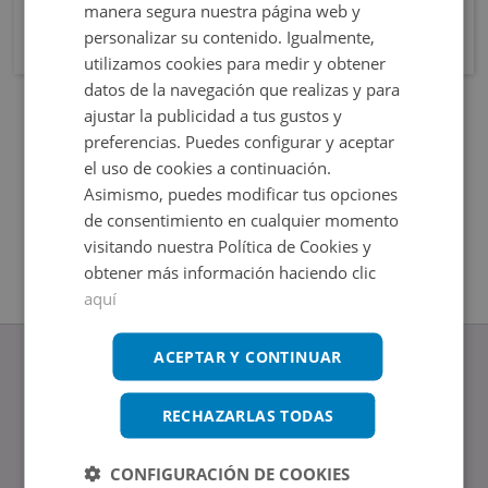
manera segura nuestra página web y
personalizar su contenido. Igualmente,
utilizamos cookies para medir y obtener
datos de la navegación que realizas y para
ajustar la publicidad a tus gustos y
preferencias. Puedes configurar y aceptar
el uso de cookies a continuación.
Asimismo, puedes modificar tus opciones
de consentimiento en cualquier momento
visitando nuestra Política de Cookies y
obtener más información haciendo clic
aquí
ACEPTAR Y CONTINUAR
RECHAZARLAS TODAS
www.altamirainmuebles.com
Edificio Skylight
CONFIGURACIÓN DE COOKIES
Avenida de Manoteras 14-16, 28050, Madrid