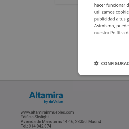
hacer funcionar 
utilizamos cookie
publicidad a tus 
Asimismo, puedes
nuestra Política 
CONFIGURAC
www.altamirainmuebles.com
Edificio Skylight
Avenida de Manoteras 14-16, 28050, Madrid
Tel.: 914 842 874