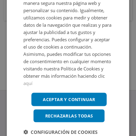
manera segura nuestra página web y
personalizar su contenido. Igualmente,
utilizamos cookies para medir y obtener
datos de la navegación que realizas y para
ajustar la publicidad a tus gustos y
preferencias. Puedes configurar y aceptar
el uso de cookies a continuación.
Asimismo, puedes modificar tus opciones
de consentimiento en cualquier momento
visitando nuestra Política de Cookies y
obtener más información haciendo clic
aquí
ACEPTAR Y CONTINUAR
RECHAZARLAS TODAS
www.altamirainmuebles.com
Edificio Skylight
CONFIGURACIÓN DE COOKIES
Avenida de Manoteras 14-16, 28050, Madrid