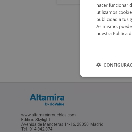
hacer funcionar 
utilizamos cookie
publicidad a tus 
Asimismo, puedes
nuestra Política 
CONFIGURAC
www.altamirainmuebles.com
Edificio Skylight
Avenida de Manoteras 14-16, 28050, Madrid
Tel.: 914 842 874