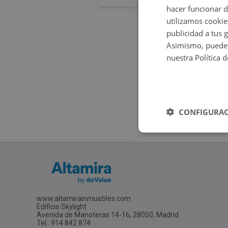
hacer funcionar 
utilizamos cookie
publicidad a tus 
Asimismo, puedes
nuestra Política 
CONFIGURAC
www.altamirainmuebles.com
Edificio Skylight
Avenida de Manoteras 14-16, 28050, Madrid
Tel.: 914 842 874