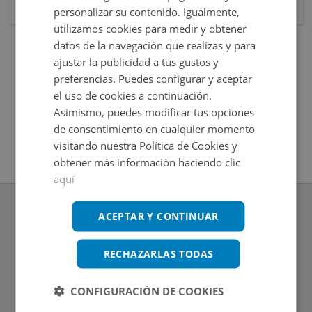
personalizar su contenido. Igualmente,
utilizamos cookies para medir y obtener
datos de la navegación que realizas y para
ajustar la publicidad a tus gustos y
preferencias. Puedes configurar y aceptar
el uso de cookies a continuación.
Asimismo, puedes modificar tus opciones
de consentimiento en cualquier momento
visitando nuestra Política de Cookies y
obtener más información haciendo clic
aquí
ACEPTAR Y CONTINUAR
RECHAZARLAS TODAS
www.altamirainmuebles.com
Edificio Skylight
Avenida de Manoteras 14-16, 28050, Madrid
CONFIGURACIÓN DE COOKIES
Tel.: 914 842 874