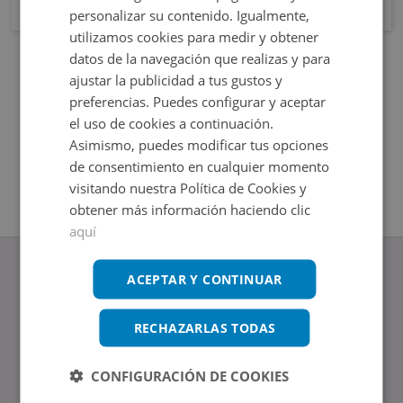
personalizar su contenido. Igualmente,
utilizamos cookies para medir y obtener
datos de la navegación que realizas y para
ajustar la publicidad a tus gustos y
preferencias. Puedes configurar y aceptar
el uso de cookies a continuación.
Asimismo, puedes modificar tus opciones
de consentimiento en cualquier momento
visitando nuestra Política de Cookies y
obtener más información haciendo clic
aquí
ACEPTAR Y CONTINUAR
RECHAZARLAS TODAS
www.altamirainmuebles.com
Edificio Skylight
Avenida de Manoteras 14-16, 28050, Madrid
CONFIGURACIÓN DE COOKIES
Tel.: 914 842 874