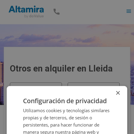
Men
Otros en alquiler en Lleida
Precio
Superficie
×
Configuración de privacidad
Filtros
Utilizamos cookies y tecnologías similares
propias y de terceros, de sesión o
persistentes, para hacer funcionar de
manera segura nuestra página web y