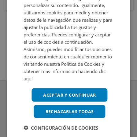
personalizar su contenido. Igualmente,
utilizamos cookies para medir y obtener
datos de la navegación que realizas y para
ajustar la publicidad a tus gustos y
preferencias. Puedes configurar y aceptar
el uso de cookies a continuación.
Asimismo, puedes modificar tus opciones
de consentimiento en cualquier momento
visitando nuestra Política de Cookies y
obtener más información haciendo clic
aquí
ACEPTAR Y CONTINUAR
RECHAZARLAS TODAS
www.altamirainmuebles.com
Edificio Skylight
Avenida de Manoteras 14-16, 28050, Madrid
CONFIGURACIÓN DE COOKIES
Tel.: 914 842 874