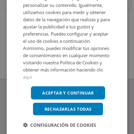
personalizar su contenido. Igualmente,
utilizamos cookies para medir y obtener
datos de la navegación que realizas y para
ajustar la publicidad a tus gustos y
preferencias. Puedes configurar y aceptar
el uso de cookies a continuación.
Asimismo, puedes modificar tus opciones
de consentimiento en cualquier momento
visitando nuestra Política de Cookies y
obtener más información haciendo clic
aquí
ACEPTAR Y CONTINUAR
RECHAZARLAS TODAS
www.altamirainmuebles.com
Edificio Skylight
Avenida de Manoteras 14-16, 28050, Madrid
CONFIGURACIÓN DE COOKIES
Tel.: 914 842 874