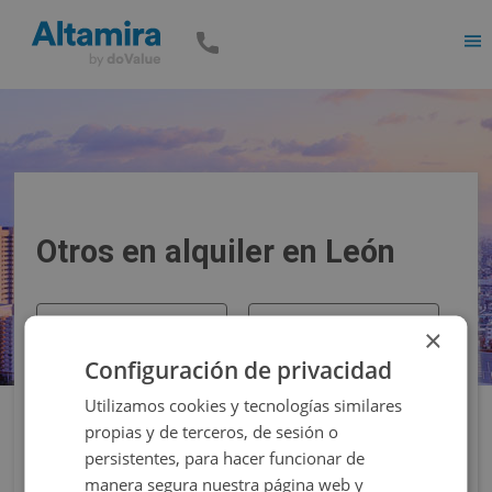
Men
Otros en alquiler en León
Precio
Superficie
×
Configuración de privacidad
Filtros
Utilizamos cookies y tecnologías similares
propias y de terceros, de sesión o
persistentes, para hacer funcionar de
manera segura nuestra página web y