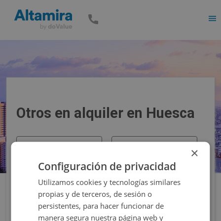
Men
Otros en alquiler en Huesca
Precio
Superficie
×
Configuración de privacidad
Filtros
Utilizamos cookies y tecnologías similares
propias y de terceros, de sesión o
persistentes, para hacer funcionar de
manera segura nuestra página web y