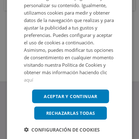
personalizar su contenido. Igualmente,
utilizamos cookies para medir y obtener
datos de la navegación que realizas y para
ajustar la publicidad a tus gustos y
preferencias. Puedes configurar y aceptar
el uso de cookies a continuación.
Asimismo, puedes modificar tus opciones
de consentimiento en cualquier momento
visitando nuestra Política de Cookies y
obtener más información haciendo clic
aquí
ACEPTAR Y CONTINUAR
RECHAZARLAS TODAS
www.altamirainmuebles.com
Edificio Skylight
Avenida de Manoteras 14-16, 28050, Madrid
CONFIGURACIÓN DE COOKIES
Tel.: 914 842 874