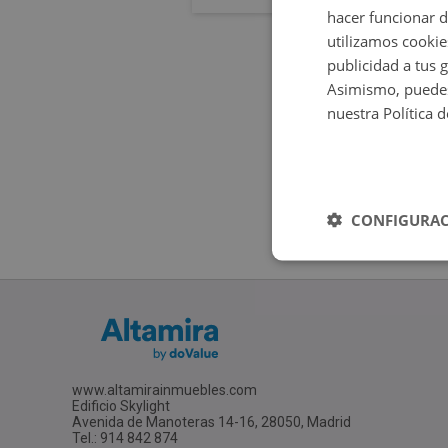
hacer funcionar 
utilizamos cookie
publicidad a tus 
Asimismo, puedes
nuestra Política 
CONFIGURAC
www.altamirainmuebles.com
Edificio Skylight
Avenida de Manoteras 14-16, 28050, Madrid
Tel.: 914 842 874