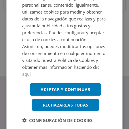
personalizar su contenido. Igualmente,
utilizamos cookies para medir y obtener
datos de la navegación que realizas y para
ajustar la publicidad a tus gustos y
preferencias. Puedes configurar y aceptar
el uso de cookies a continuación.
Asimismo, puedes modificar tus opciones
de consentimiento en cualquier momento
visitando nuestra Política de Cookies y
obtener más información haciendo clic
aquí
ACEPTAR Y CONTINUAR
RECHAZARLAS TODAS
www.altamirainmuebles.com
Edificio Skylight
Avenida de Manoteras 14-16, 28050, Madrid
CONFIGURACIÓN DE COOKIES
Tel.: 914 842 874