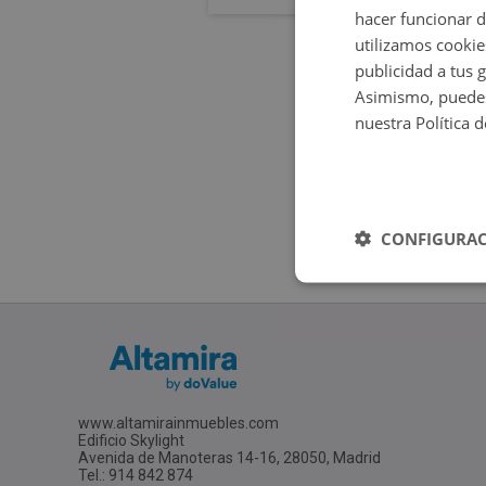
hacer funcionar 
utilizamos cookie
publicidad a tus 
Asimismo, puedes
nuestra Política 
CONFIGURAC
www.altamirainmuebles.com
Edificio Skylight
Avenida de Manoteras 14-16, 28050, Madrid
Tel.: 914 842 874