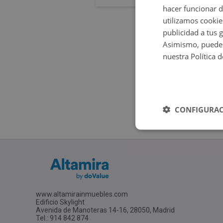
hacer funcionar 
utilizamos cookie
publicidad a tus 
Asimismo, puedes
nuestra Política 
CONFIGURAC
www.altamirainmuebles.com
Edificio Skylight
Avenida de Manoteras 14-16, 28050, Madrid
Tel.: 914 842 874