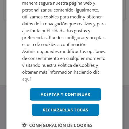
manera segura nuestra página web y
personalizar su contenido. Igualmente,
utilizamos cookies para medir y obtener
datos de la navegación que realizas y para
ajustar la publicidad a tus gustos y
preferencias. Puedes configurar y aceptar
el uso de cookies a continuación.
Asimismo, puedes modificar tus opciones
de consentimiento en cualquier momento
visitando nuestra Política de Cookies y
obtener más información haciendo clic
aquí
ACEPTAR Y CONTINUAR
RECHAZARLAS TODAS
www.altamirainmuebles.com
Edificio Skylight
CONFIGURACIÓN DE COOKIES
Avenida de Manoteras 14-16, 28050, Madrid