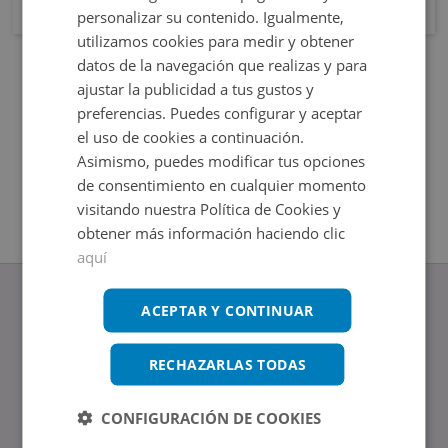
personalizar su contenido. Igualmente,
utilizamos cookies para medir y obtener
datos de la navegación que realizas y para
ajustar la publicidad a tus gustos y
preferencias. Puedes configurar y aceptar
el uso de cookies a continuación.
Asimismo, puedes modificar tus opciones
de consentimiento en cualquier momento
visitando nuestra Política de Cookies y
obtener más información haciendo clic
aquí
ACEPTAR Y CONTINUAR
RECHAZARLAS TODAS
www.altamirainmuebles.com
Edificio Skylight
Avenida de Manoteras 14-16, 28050, Madrid
CONFIGURACIÓN DE COOKIES
Tel.: 914 842 874