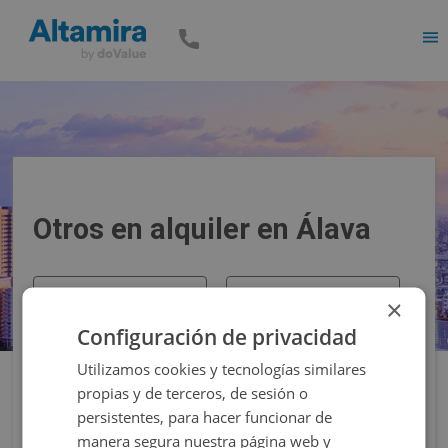
Men
Otros en alquiler en Álava
Precio
Superficie
×
Configuración de privacidad
Filtros
Utilizamos cookies y tecnologías similares
propias y de terceros, de sesión o
persistentes, para hacer funcionar de
manera segura nuestra página web y