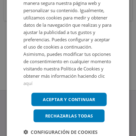
manera segura nuestra página web y
personalizar su contenido. Igualmente,
utilizamos cookies para medir y obtener
datos de la navegación que realizas y para
ajustar la publicidad a tus gustos y
preferencias. Puedes configurar y aceptar
el uso de cookies a continuación.
Asimismo, puedes modificar tus opciones
de consentimiento en cualquier momento
visitando nuestra Política de Cookies y
obtener más información haciendo clic
aquí
ACEPTAR Y CONTINUAR
RECHAZARLAS TODAS
www.altamirainmuebles.com
Edificio Skylight
CONFIGURACIÓN DE COOKIES
Avenida de Manoteras 14-16, 28050, Madrid