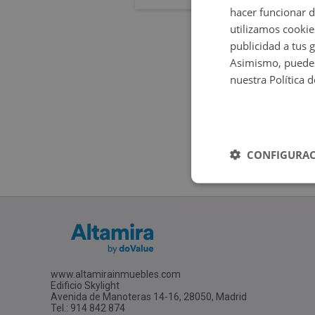
hacer funcionar 
utilizamos cookie
publicidad a tus 
Asimismo, puedes
nuestra Política 
CONFIGURAC
www.altamirainmuebles.com
Edificio Skylight
Avenida de Manoteras 14-16, 28050, Madrid
Tel.: 914 842 874