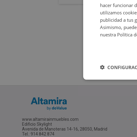
hacer funcionar 
utilizamos cookie
publicidad a tus 
Asimismo, puedes
nuestra Política 
CONFIGURAC
www.altamirainmuebles.com
Edificio Skylight
Avenida de Manoteras 14-16, 28050, Madrid
Tel.: 914 842 874