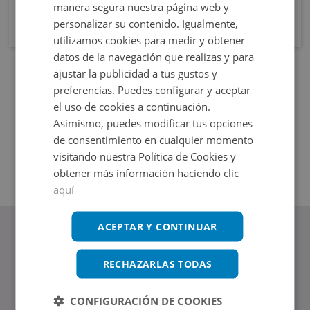
manera segura nuestra página web y
personalizar su contenido. Igualmente,
utilizamos cookies para medir y obtener
datos de la navegación que realizas y para
ajustar la publicidad a tus gustos y
preferencias. Puedes configurar y aceptar
el uso de cookies a continuación.
Asimismo, puedes modificar tus opciones
de consentimiento en cualquier momento
visitando nuestra Política de Cookies y
obtener más información haciendo clic
aquí
ACEPTAR Y CONTINUAR
RECHAZARLAS TODAS
www.altamirainmuebles.com
Edificio Skylight
CONFIGURACIÓN DE COOKIES
Avenida de Manoteras 14-16, 28050, Madrid