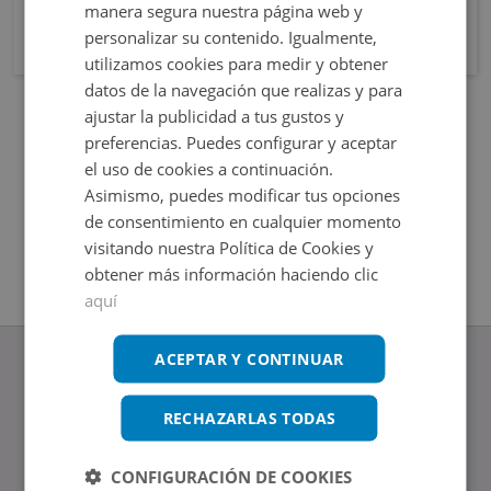
manera segura nuestra página web y
personalizar su contenido. Igualmente,
utilizamos cookies para medir y obtener
datos de la navegación que realizas y para
ajustar la publicidad a tus gustos y
preferencias. Puedes configurar y aceptar
el uso de cookies a continuación.
Asimismo, puedes modificar tus opciones
de consentimiento en cualquier momento
visitando nuestra Política de Cookies y
obtener más información haciendo clic
aquí
ACEPTAR Y CONTINUAR
RECHAZARLAS TODAS
www.altamirainmuebles.com
Edificio Skylight
CONFIGURACIÓN DE COOKIES
Avenida de Manoteras 14-16, 28050, Madrid