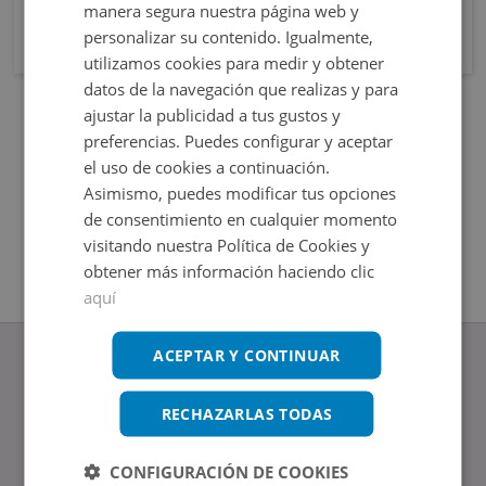
manera segura nuestra página web y
personalizar su contenido. Igualmente,
utilizamos cookies para medir y obtener
datos de la navegación que realizas y para
ajustar la publicidad a tus gustos y
preferencias. Puedes configurar y aceptar
el uso de cookies a continuación.
Asimismo, puedes modificar tus opciones
de consentimiento en cualquier momento
visitando nuestra Política de Cookies y
obtener más información haciendo clic
aquí
ACEPTAR Y CONTINUAR
RECHAZARLAS TODAS
www.altamirainmuebles.com
Edificio Skylight
CONFIGURACIÓN DE COOKIES
Avenida de Manoteras 14-16, 28050, Madrid