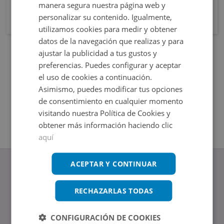
manera segura nuestra página web y
personalizar su contenido. Igualmente,
utilizamos cookies para medir y obtener
datos de la navegación que realizas y para
ajustar la publicidad a tus gustos y
preferencias. Puedes configurar y aceptar
el uso de cookies a continuación.
Asimismo, puedes modificar tus opciones
de consentimiento en cualquier momento
visitando nuestra Política de Cookies y
obtener más información haciendo clic
aquí
ACEPTAR Y CONTINUAR
RECHAZARLAS TODAS
www.altamirainmuebles.com
Edificio Skylight
CONFIGURACIÓN DE COOKIES
Avenida de Manoteras 14-16, 28050, Madrid