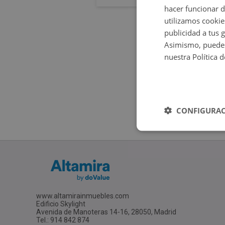
hacer funcionar 
utilizamos cookie
publicidad a tus 
Asimismo, puedes
nuestra Política 
CONFIGURAC
www.altamirainmuebles.com
Edificio Skylight
Avenida de Manoteras 14-16, 28050, Madrid
Tel.: 914 842 874