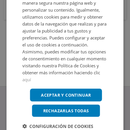
manera segura nuestra página web y
personalizar su contenido. Igualmente,
utilizamos cookies para medir y obtener
datos de la navegación que realizas y para
ajustar la publicidad a tus gustos y
preferencias. Puedes configurar y aceptar
el uso de cookies a continuación.
Asimismo, puedes modificar tus opciones
de consentimiento en cualquier momento
visitando nuestra Política de Cookies y
obtener más información haciendo clic
aquí
ACEPTAR Y CONTINUAR
RECHAZARLAS TODAS
www.altamirainmuebles.com
Edificio Skylight
CONFIGURACIÓN DE COOKIES
Avenida de Manoteras 14-16, 28050, Madrid