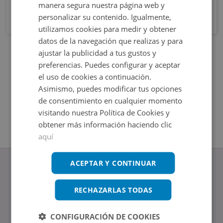
manera segura nuestra página web y
personalizar su contenido. Igualmente,
utilizamos cookies para medir y obtener
datos de la navegación que realizas y para
ajustar la publicidad a tus gustos y
preferencias. Puedes configurar y aceptar
el uso de cookies a continuación.
Asimismo, puedes modificar tus opciones
de consentimiento en cualquier momento
visitando nuestra Política de Cookies y
obtener más información haciendo clic
aquí
ACEPTAR Y CONTINUAR
RECHAZARLAS TODAS
www.altamirainmuebles.com
Edificio Skylight
CONFIGURACIÓN DE COOKIES
Avenida de Manoteras 14-16, 28050, Madrid