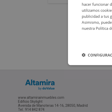
hacer funcionar 
utilizamos cookie
publicidad a tus 
Asimismo, puedes
nuestra Política 
CONFIGURAC
www.altamirainmuebles.com
Edificio Skylight
Avenida de Manoteras 14-16, 28050, Madrid
Tel.: 914 842 874