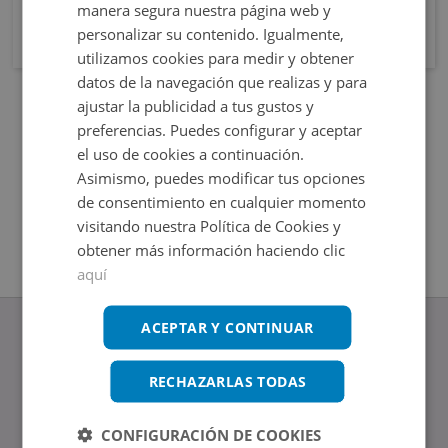
manera segura nuestra página web y
personalizar su contenido. Igualmente,
utilizamos cookies para medir y obtener
datos de la navegación que realizas y para
ajustar la publicidad a tus gustos y
preferencias. Puedes configurar y aceptar
el uso de cookies a continuación.
Asimismo, puedes modificar tus opciones
de consentimiento en cualquier momento
visitando nuestra Política de Cookies y
obtener más información haciendo clic
aquí
ACEPTAR Y CONTINUAR
RECHAZARLAS TODAS
www.altamirainmuebles.com
Edificio Skylight
CONFIGURACIÓN DE COOKIES
Avenida de Manoteras 14-16, 28050, Madrid