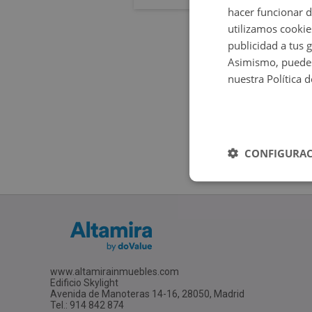
hacer funcionar 
utilizamos cookie
publicidad a tus 
Asimismo, puedes
nuestra Política 
CONFIGURAC
www.altamirainmuebles.com
Edificio Skylight
Avenida de Manoteras 14-16, 28050, Madrid
Tel.: 914 842 874