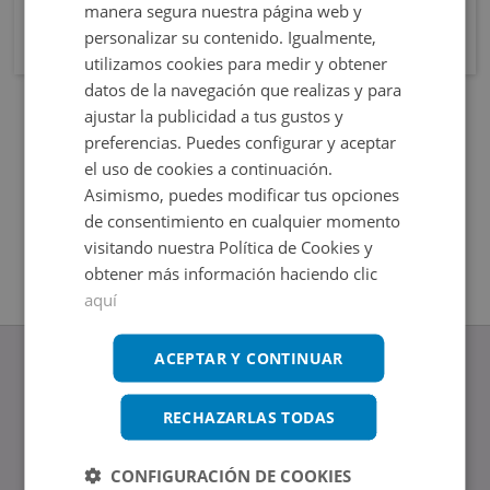
manera segura nuestra página web y
personalizar su contenido. Igualmente,
utilizamos cookies para medir y obtener
datos de la navegación que realizas y para
ajustar la publicidad a tus gustos y
preferencias. Puedes configurar y aceptar
el uso de cookies a continuación.
Asimismo, puedes modificar tus opciones
de consentimiento en cualquier momento
visitando nuestra Política de Cookies y
obtener más información haciendo clic
aquí
ACEPTAR Y CONTINUAR
RECHAZARLAS TODAS
www.altamirainmuebles.com
Edificio Skylight
CONFIGURACIÓN DE COOKIES
Avenida de Manoteras 14-16, 28050, Madrid