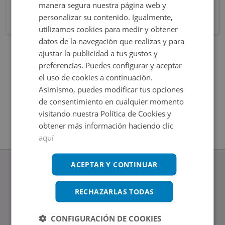
manera segura nuestra página web y
personalizar su contenido. Igualmente,
utilizamos cookies para medir y obtener
datos de la navegación que realizas y para
ajustar la publicidad a tus gustos y
preferencias. Puedes configurar y aceptar
el uso de cookies a continuación.
Asimismo, puedes modificar tus opciones
de consentimiento en cualquier momento
visitando nuestra Política de Cookies y
obtener más información haciendo clic
aquí
ACEPTAR Y CONTINUAR
RECHAZARLAS TODAS
www.altamirainmuebles.com
Edificio Skylight
CONFIGURACIÓN DE COOKIES
Avenida de Manoteras 14-16, 28050, Madrid