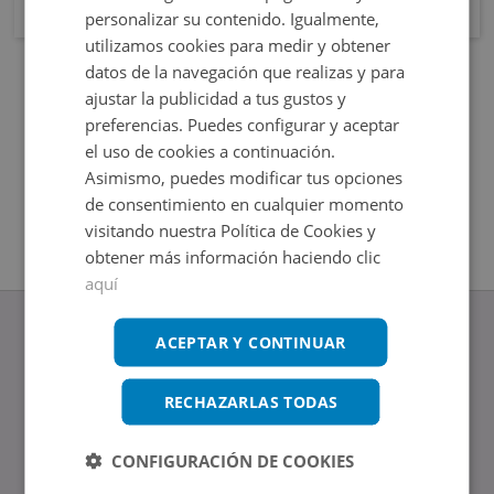
personalizar su contenido. Igualmente,
utilizamos cookies para medir y obtener
datos de la navegación que realizas y para
ajustar la publicidad a tus gustos y
preferencias. Puedes configurar y aceptar
el uso de cookies a continuación.
Asimismo, puedes modificar tus opciones
de consentimiento en cualquier momento
visitando nuestra Política de Cookies y
obtener más información haciendo clic
aquí
ACEPTAR Y CONTINUAR
RECHAZARLAS TODAS
www.altamirainmuebles.com
Edificio Skylight
Avenida de Manoteras 14-16, 28050, Madrid
CONFIGURACIÓN DE COOKIES
Tel.: 914 842 874