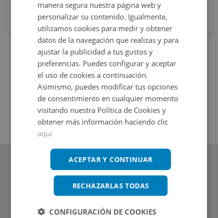
manera segura nuestra página web y
personalizar su contenido. Igualmente,
utilizamos cookies para medir y obtener
datos de la navegación que realizas y para
ajustar la publicidad a tus gustos y
preferencias. Puedes configurar y aceptar
el uso de cookies a continuación.
Asimismo, puedes modificar tus opciones
de consentimiento en cualquier momento
visitando nuestra Política de Cookies y
obtener más información haciendo clic
aquí
ACEPTAR Y CONTINUAR
RECHAZARLAS TODAS
www.altamirainmuebles.com
Edificio Skylight
CONFIGURACIÓN DE COOKIES
Avenida de Manoteras 14-16, 28050, Madrid