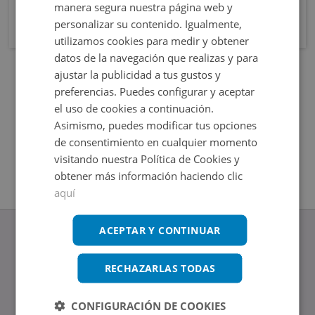
manera segura nuestra página web y
personalizar su contenido. Igualmente,
utilizamos cookies para medir y obtener
datos de la navegación que realizas y para
ajustar la publicidad a tus gustos y
preferencias. Puedes configurar y aceptar
el uso de cookies a continuación.
Asimismo, puedes modificar tus opciones
de consentimiento en cualquier momento
visitando nuestra Política de Cookies y
obtener más información haciendo clic
aquí
ACEPTAR Y CONTINUAR
RECHAZARLAS TODAS
www.altamirainmuebles.com
Edificio Skylight
CONFIGURACIÓN DE COOKIES
Avenida de Manoteras 14-16, 28050, Madrid