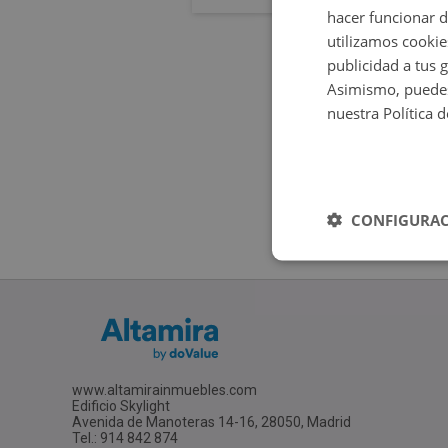
hacer funcionar 
utilizamos cookie
publicidad a tus 
Asimismo, puedes
nuestra Política 
CONFIGURAC
www.altamirainmuebles.com
Edificio Skylight
Avenida de Manoteras 14-16, 28050, Madrid
Tel.: 914 842 874