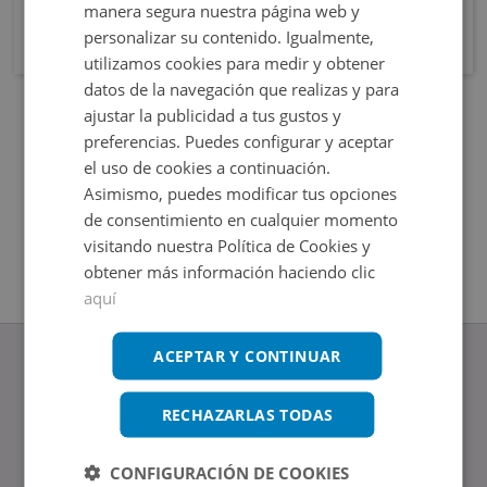
manera segura nuestra página web y
personalizar su contenido. Igualmente,
utilizamos cookies para medir y obtener
datos de la navegación que realizas y para
ajustar la publicidad a tus gustos y
preferencias. Puedes configurar y aceptar
el uso de cookies a continuación.
Asimismo, puedes modificar tus opciones
de consentimiento en cualquier momento
visitando nuestra Política de Cookies y
obtener más información haciendo clic
aquí
ACEPTAR Y CONTINUAR
RECHAZARLAS TODAS
www.altamirainmuebles.com
Edificio Skylight
CONFIGURACIÓN DE COOKIES
Avenida de Manoteras 14-16, 28050, Madrid