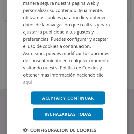
manera segura nuestra página web y
personalizar su contenido. Igualmente,
utilizamos cookies para medir y obtener
datos de la navegación que realizas y para
ajustar la publicidad a tus gustos y
preferencias. Puedes configurar y aceptar
el uso de cookies a continuación.
Asimismo, puedes modificar tus opciones
de consentimiento en cualquier momento
visitando nuestra Política de Cookies y
obtener más información haciendo clic
aquí
ACEPTAR Y CONTINUAR
RECHAZARLAS TODAS
www.altamirainmuebles.com
Edificio Skylight
CONFIGURACIÓN DE COOKIES
Avenida de Manoteras 14-16, 28050, Madrid