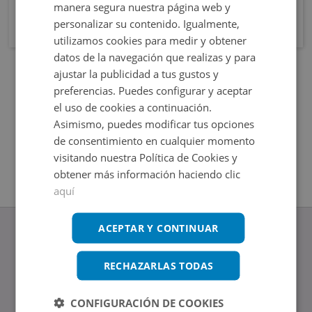
manera segura nuestra página web y
personalizar su contenido. Igualmente,
utilizamos cookies para medir y obtener
datos de la navegación que realizas y para
ajustar la publicidad a tus gustos y
preferencias. Puedes configurar y aceptar
el uso de cookies a continuación.
Asimismo, puedes modificar tus opciones
de consentimiento en cualquier momento
visitando nuestra Política de Cookies y
obtener más información haciendo clic
aquí
ACEPTAR Y CONTINUAR
RECHAZARLAS TODAS
www.altamirainmuebles.com
Edificio Skylight
CONFIGURACIÓN DE COOKIES
Avenida de Manoteras 14-16, 28050, Madrid