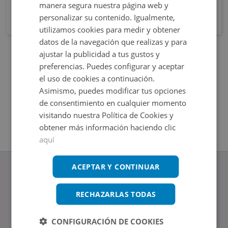
manera segura nuestra página web y
personalizar su contenido. Igualmente,
utilizamos cookies para medir y obtener
datos de la navegación que realizas y para
ajustar la publicidad a tus gustos y
preferencias. Puedes configurar y aceptar
el uso de cookies a continuación.
Asimismo, puedes modificar tus opciones
de consentimiento en cualquier momento
visitando nuestra Política de Cookies y
obtener más información haciendo clic
aquí
ACEPTAR Y CONTINUAR
RECHAZARLAS TODAS
www.altamirainmuebles.com
Edificio Skylight
CONFIGURACIÓN DE COOKIES
Avenida de Manoteras 14-16, 28050, Madrid